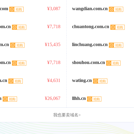
.com
¥3,087
wangdian.com.cn
om.cn
¥7,718
chuantong.com.cn
om.cn
¥15,435
linchuang.com.cn
om.cn
¥7,718
shouhou.com.cn
m.cn
¥4,631
wating.cn
n
¥26,067
llhh.cn
我也要卖域名>