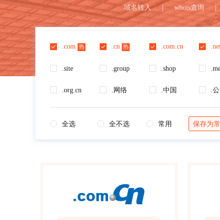
域名转入
|
whois查询
|
.com
.cn
.com.cn
.ne
热
热
.site
.group
.shop
.m
.org.cn
.网络
.中国
.
全选
全不选
常用
保存为