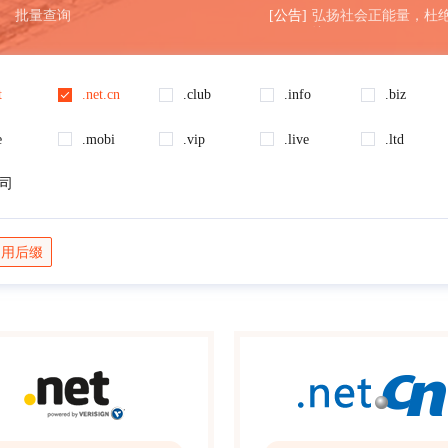
批量查询
[公告]
弘扬社会正能量，杜
议
t
.net.cn
.club
.info
.biz
e
.mobi
.vip
.live
.ltd
公司
常用后缀
关于.INFO & .MO