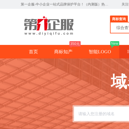
第一企服-中小企业一站式品牌保护平台！（内测版）热线：0791-82327890
关注
商标查询
综合
New
350元
首页
商标知产
智能LOGO
域