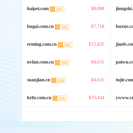
haipei.com
¥8,008
jiongshi
bugai.com.cn
¥7,718
buxue.c
erming.com.cn
¥15,435
jiaolv.c
nvlan.com.cn
¥4,631
paiwu.c
suanjian.cn
¥4,631
tujie.co
kefu.com.cn
¥15,434
ywww.c