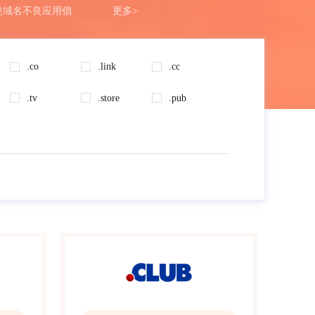
绝域名不良应用倡
更多>
.co
.link
.cc
.tv
.store
.pub
BI实名认证的重要通知