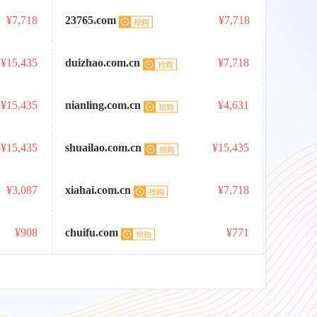
¥7,718
23765.com
¥7,718
¥15,435
duizhao.com.cn
¥7,718
¥15,435
nianling.com.cn
¥4,631
¥15,435
shuailao.com.cn
¥15,435
¥3,087
xiahai.com.cn
¥7,718
¥908
chuifu.com
¥771