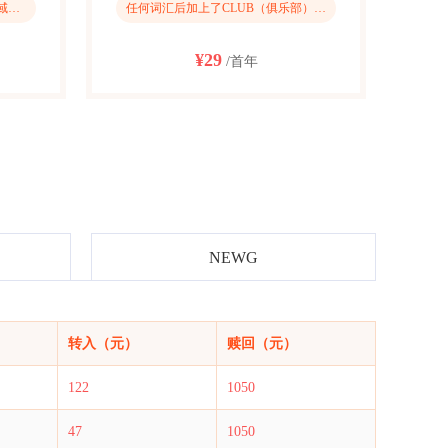
.cn域名是由我国管理的国家顶级域名。.cn代表中国，是具有中国独特标识的域名。当前.cn域名在全球具有很大的市场。
任何词汇后加上了CLUB（俱乐部）便获得了新的意义
¥29
/首年
NEWG
转入（元）
赎回（元）
122
1050
47
1050