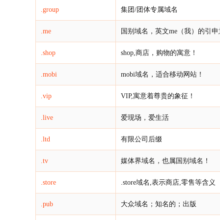
.group
集团/团体专属域名
.me
国别域名，英文me（我）的引申
.shop
shop,商店，购物的寓意！
.mobi
mobi域名，适合移动网站！
.vip
VIP,寓意着尊贵的象征！
.live
爱现场，爱生活
.ltd
有限公司后缀
.tv
媒体界域名，也属国别域名！
.store
.store域名,表示商店,零售等含义
.pub
大众域名；知名的；出版