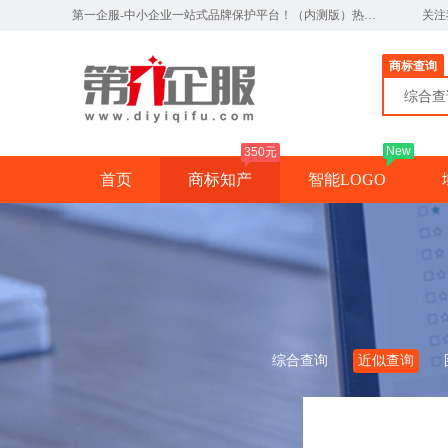
第一企服-中小企业一站式品牌保护平台！（内测版）热线：0791-82327890
关注
商标查询
综合
New
350元
首页
商标知产
智能LOGO
综合查询
近似查询