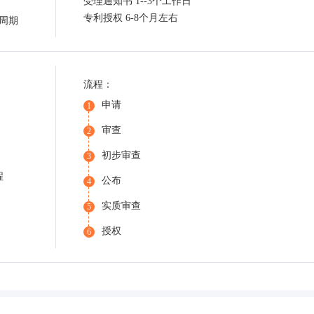
受理通知书 1--3个工作日
专利授权 6-8个月左右
周期
流程：
申请
1
审查
2
初步审查
3
程
公布
4
实质审查
5
授权
6