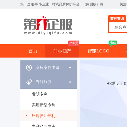
第一企服-中小企业一站式品牌保护平台！（内测版）热线：0791-82327890
关注
商标查询
综合
New
350元
首页
商标知产
智能LOGO
商标案件申请
专利服务
外观设计专
发明专利
实用新型专利
外观设计专利
专利驳回复审