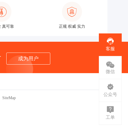
 真可靠
正规 权威 实力
客服
者
成为用户
微信
公众号
SiteMap
工单