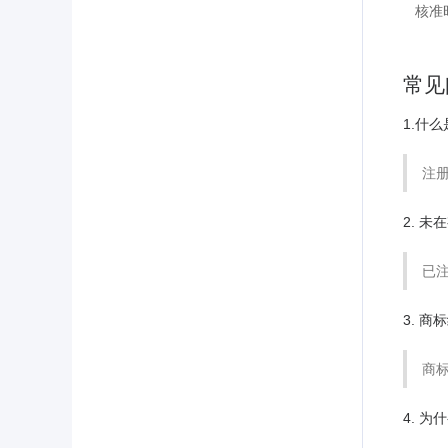
核准
常见
1.什
注
2. 
已
3. 
商
4. 